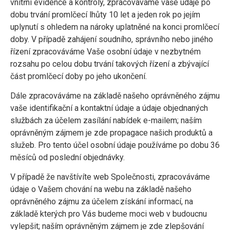
vnitřní evidence a kontroly, zpracováváme vaše údaje po
dobu trvání promlčecí lhůty 10 let a jeden rok po jejím
uplynutí s ohledem na nároky uplatněné na konci promlčecí
doby. V případě zahájení soudního, správního nebo jiného
řízení zpracováváme Vaše osobní údaje v nezbytném
rozsahu po celou dobu trvání takových řízení a zbývající
část promlčecí doby po jeho ukončení.
Dále zpracováváme na základě našeho oprávněného zájmu
vaše identifikační a kontaktní údaje a údaje objednaných
službách za účelem zasílání nabídek e-mailem; naším
oprávněným zájmem je zde propagace našich produktů a
služeb. Pro tento účel osobní údaje používáme po dobu 36
měsíců od poslední objednávky.
V případě že navštívíte web Společnosti, zpracováváme
údaje o Vašem chování na webu na základě našeho
oprávněného zájmu za účelem získání informací, na
základě kterých pro Vás budeme moci web v budoucnu
vylepšit; naším oprávněným zájmem je zde zlepšování