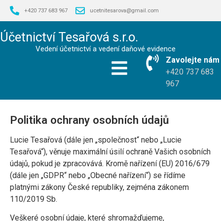
+420 737 683 967
ucetnitesarova@gmail.com
Účetnictví Tesařová s.r.o.
Vedení účetnictví a vedení daňové evidence
Zavolejte nám
+420 737 683
967
Politika ochrany osobních údajů
Lucie Tesařová (dále jen „společnost“ nebo „Lucie
Tesařová“), věnuje maximální úsilí ochraně Vašich osobních
údajů, pokud je zpracovává. Kromě nařízení (EU) 2016/679
(dále jen „GDPR“ nebo „Obecné nařízení“) se řídíme
platnými zákony České republiky, zejména zákonem
110/2019 Sb.
Veškeré osobní údaje, které shromažďujeme,