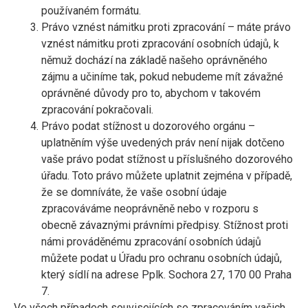
používaném formátu.
Právo vznést námitku proti zpracování – máte právo
vznést námitku proti zpracování osobních údajů, k
němuž dochází na základě našeho oprávněného
zájmu a učiníme tak, pokud nebudeme mít závažné
oprávněné důvody pro to, abychom v takovém
zpracování pokračovali.
Právo podat stížnost u dozorového orgánu –
uplatněním výše uvedených práv není nijak dotčeno
vaše právo podat stížnost u příslušného dozorového
úřadu. Toto právo můžete uplatnit zejména v případě,
že se domníváte, že vaše osobní údaje
zpracováváme neoprávněně nebo v rozporu s
obecně závaznými právními předpisy. Stížnost proti
námi prováděnému zpracování osobních údajů
můžete podat u Úřadu pro ochranu osobních údajů,
který sídlí na adrese Pplk. Sochora 27, 170 00 Praha
7.
Ve všech případech souvisejících se zpracováním vašich