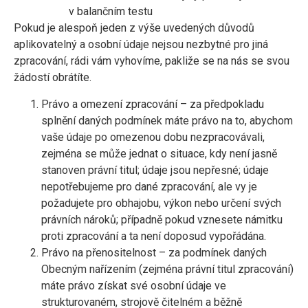
v balančním testu
Pokud je alespoň jeden z výše uvedených důvodů
aplikovatelný a osobní údaje nejsou nezbytné pro jiná
zpracování, rádi vám vyhovíme, pakliže se na nás se svou
žádostí obrátíte.
Právo a omezení zpracování – za předpokladu
splnění daných podmínek máte právo na to, abychom
vaše údaje po omezenou dobu nezpracovávali,
zejména se může jednat o situace, kdy není jasně
stanoven právní titul; údaje jsou nepřesné; údaje
nepotřebujeme pro dané zpracování, ale vy je
požadujete pro obhajobu, výkon nebo určení svých
právních nároků; případně pokud vznesete námitku
proti zpracování a ta není doposud vypořádána.
Právo na přenositelnost – za podmínek daných
Obecným nařízením (zejména právní titul zpracování)
máte právo získat své osobní údaje ve
strukturovaném, strojově čitelném a běžně